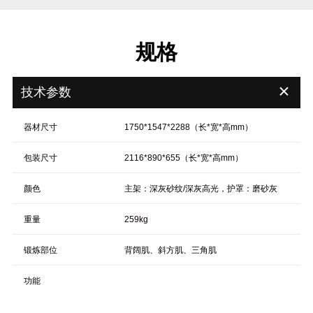
规格
＋
技术参数
器材尺寸
1750*1547*2288（长*宽*高mm）
包装尺寸
2116*890*655（长*宽*高mm）
颜色
主架：深灰砂纹/深灰高光，护罩：磨砂灰
重量
259kg
锻炼部位
背阔肌、斜方肌、三角肌
功能