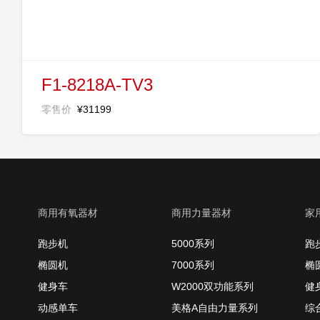
F1-8218A-TV3
零售价
¥31199
商用有氧器材
商用力量器材
家
跑步机
5000系列
跑
椭圆机
7000系列
椭
健身车
W2000双功能系列
健
动感单车
美格A自由力量系列
综