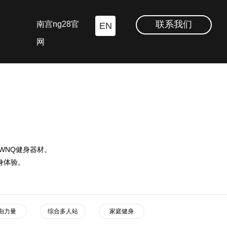
联系我们
南宫ng28官
EN
网
WNQ健身器材。
身体验。
由力量
综合多人站
家庭健身