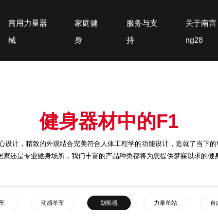
商用力量器
家庭健
服务与支
关于南宫
械
身
持
ng28
健身器材中的F1
心设计，精致的外观结合完美符合人体工程学的功能设计，造就了当下的
居家还是专业健身场所，我们丰富的产品种类都将为您提供梦寐以求的健
车
动感单车
划船器
力量单站
自