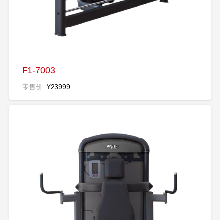
F1-7003
零售价
¥23999