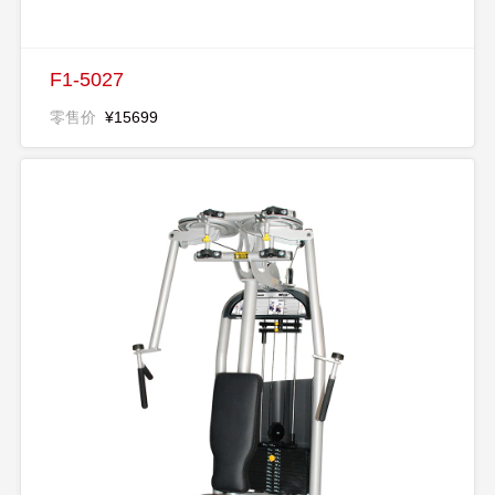
F1-5027
零售价
¥15699