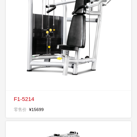
F1-5214
零售价
¥15699