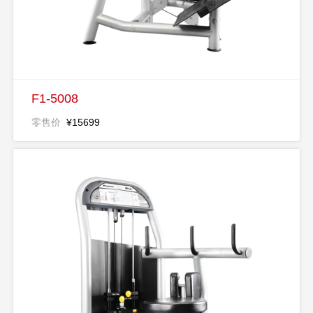
F1-5008
零售价
¥15699