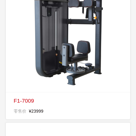
F1-7009
零售价
¥23999