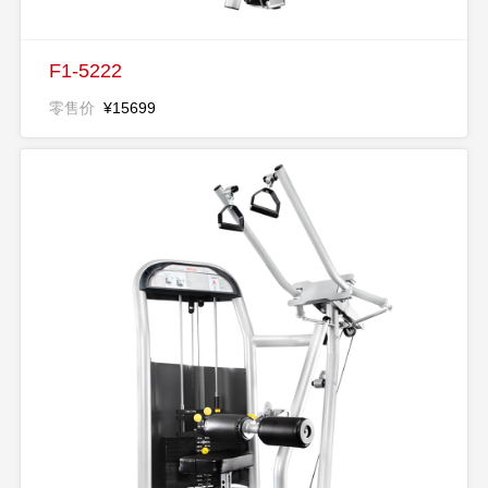
F1-5222
零售价
¥15699