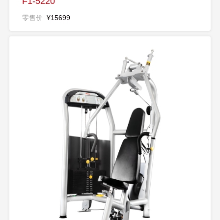
F1-5220
零售价
¥15699