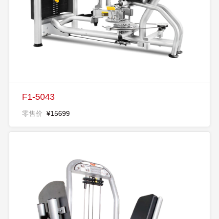
F1-5043
零售价
¥15699