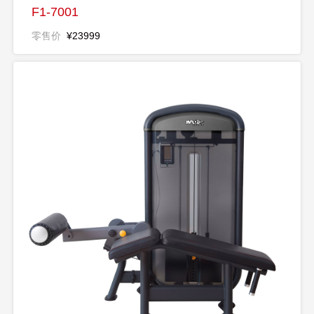
F1-7001
零售价
¥23999